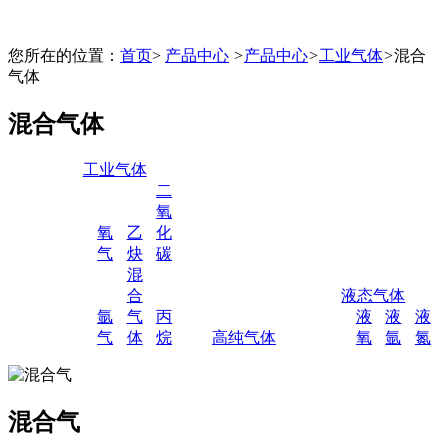
您所在的位置：
首页
>
产品中心
>
产品中心
>
工业气体
>
混合
气体
混合气体
工业气体
二
氧
氧
乙
化
气
炔
碳
混
合
液态气体
氩
气
丙
液
液
液
气
体
烷
高纯气体
氧
氩
氮
混合气