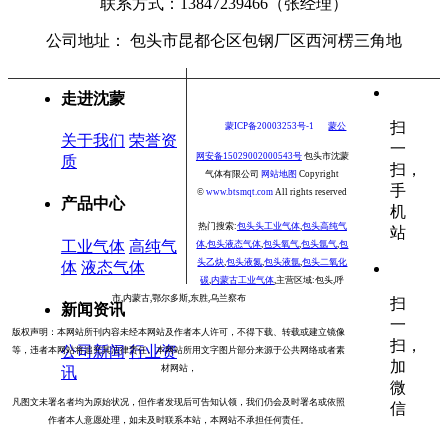
联系方式：
13847239466（张经理）
公司地址： 包头市昆都仑区包钢厂区西河楞三角地
走进沈蒙
扫
蒙ICP备20003253号-1
蒙公
关于我们
荣誉资
一
网安备15029002000543号
包头市沈蒙
质
扫，
气体有限公司
网站地图
Copyright
手
©
www.
btsmqt.com
All rights reserved
产品中心
机
热门搜索:
包头头工业气体
,
包头高纯气
站
工业气体
高纯气
体
,
包头液态气体
,
包头氧气
,
包头氩气
,
包
头乙炔
,
包头液氮
,
包头液氩
,
包头二氧化
体
液态气体
碳
,
内蒙古工业气体
,
主营区域:包头,呼
市,内蒙古,鄂尔多斯,东胜,乌兰察布
扫
新闻资讯
一
版权声明：本网站所刊内容未经本网站及作者本人许可，不得下载、转载或建立镜像
扫，
公司新闻
行业资
等，违者本网站将追究其法律责任。本网站所用文字图片部分来源于公共网络或者素
加
材网站，
讯
微
凡图文未署名者均为原始状况，
但作者发现后可告知认领，我们仍会及时署名或依照
信
作者本人意愿处理，如未及时联系本站，本网站不承担任何责任。