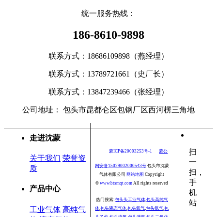
统一服务热线：
186-8610-9898
联系方式：18686109898（燕经理）
联系方式：
13789721661（史厂长）
联系方式：
13847239466（张经理）
公司地址： 包头市昆都仑区包钢厂区西河楞三角地
走进沈蒙
扫
蒙ICP备20003253号-1
蒙公
关于我们
荣誉资
一
网安备15029002000543号
包头市沈蒙
质
扫，
气体有限公司
网站地图
Copyright
手
©
www.
btsmqt.com
All rights reserved
产品中心
机
热门搜索:
包头头工业气体
,
包头高纯气
站
工业气体
高纯气
体
,
包头液态气体
,
包头氧气
,
包头氩气
,
包
头乙炔
,
包头液氮
,
包头液氩
,
包头二氧化