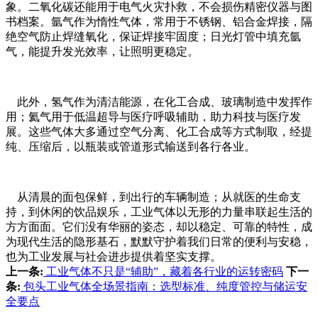
象。二氧化碳还能用于电气火灾扑救，不会损伤精密仪器与图
书档案。氩气作为惰性气体，常用于不锈钢、铝合金焊接，隔
绝空气防止焊缝氧化，保证焊接牢固度；日光灯管中填充氩
气，能提升发光效率，让照明更稳定。
此外，氢气作为清洁能源，在化工合成、玻璃制造中发挥作
用；氦气用于低温超导与医疗呼吸辅助，助力科技与医疗发
展。这些气体大多通过空气分离、化工合成等方式制取，经提
纯、压缩后，以瓶装或管道形式输送到各行各业。
从清晨的面包保鲜，到出行的车辆制造；从就医的生命支
持，到休闲的饮品娱乐，工业气体以无形的力量串联起生活的
方方面面。它们没有华丽的姿态，却以稳定、可靠的特性，成
为现代生活的隐形基石，默默守护着我们日常的便利与安稳，
也为工业发展与社会进步提供着坚实支撑。
上一条:
工业气体不只是“辅助”，藏着各行业的运转密码
下一
条:
包头工业气体全场景指南：选型标准、纯度管控与储运安
全要点