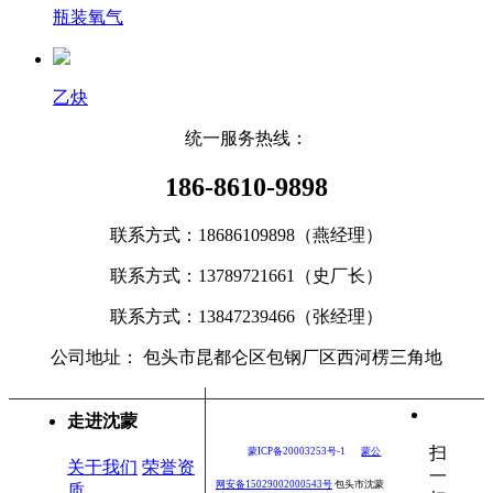
瓶装氧气
乙炔
统一服务热线：
186-8610-9898
联系方式：18686109898（燕经理）
联系方式：
13789721661（史厂长）
联系方式：
13847239466（张经理）
公司地址： 包头市昆都仑区包钢厂区西河楞三角地
走进沈蒙
扫
蒙ICP备20003253号-1
蒙公
关于我们
荣誉资
一
网安备15029002000543号
包头市沈蒙
质