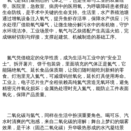
氧气是我们最熟悉的气体之一，也是生命与工业的双重纽
带。医院里，急救室、病房中的医用氧，为呼吸障碍患者撑起
生命防线，是手术中关键的生命支持。生活里，水产养殖池塘
通过增氧设备注入氧气，提升鱼虾存活率，保障水产供应；污
水处理厂借助氧气曝气，让微生物分解污水中的有机物，守护
水环境洁净。工业场景中，氧气与乙炔搭配产生高温火焰，完
成钢材切割与焊接，支撑起建筑、机械制造的基础工序。
氮气凭借稳定的化学性质，成为生活与工业中的“安全卫
士”。拆开薯片、饼干包装袋，里面填充的气体正是氮气，它
能隔绝氧气、延长食品保质期，让我们随时能吃到新鲜的零
食。灯泡里充入氮气，可减缓钨丝氧化，延长灯具使用寿命。
工业上，电子芯片生产全程依赖高纯氮气营造无氧环境，避免
精密元件氧化损坏；金属热处理时充入氮气，能防止工件表面
氧化，保障产品质量。
二氧化碳与氩气，同样在生活中扮演重要角色。喝可乐、汽
水时清爽的气泡感，来自二氧化碳的溶解；舞台上梦幻的烟雾
效果，是干冰（固态二氧化碳）升华吸热形成的水汽凝结景