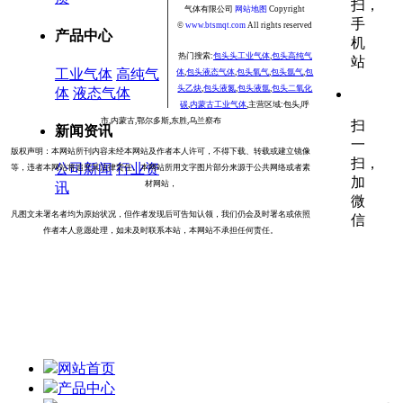
扫，
气体有限公司
网站地图
Copyright
手
©
www.
btsmqt.com
All rights reserved
产品中心
机
热门搜索:
包头头工业气体
,
包头高纯气
站
工业气体
高纯气
体
,
包头液态气体
,
包头氧气
,
包头氩气
,
包
头乙炔
,
包头液氮
,
包头液氩
,
包头二氧化
体
液态气体
碳
,
内蒙古工业气体
,
主营区域:包头,呼
市,内蒙古,鄂尔多斯,东胜,乌兰察布
扫
新闻资讯
一
版权声明：本网站所刊内容未经本网站及作者本人许可，不得下载、转载或建立镜像
扫，
公司新闻
行业资
等，违者本网站将追究其法律责任。本网站所用文字图片部分来源于公共网络或者素
加
材网站，
讯
微
凡图文未署名者均为原始状况，
但作者发现后可告知认领，我们仍会及时署名或依照
信
作者本人意愿处理，如未及时联系本站，本网站不承担任何责任。
网站首页
产品中心