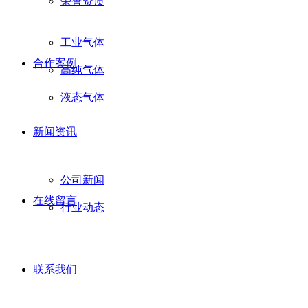
荣誉资质
工业气体
合作案例
高纯气体
液态气体
新闻资讯
公司新闻
在线留言
行业动态
联系我们