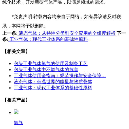
纯化技术，开发新型气体产品，以满足领域的需求。
*免责声明:转载内容均来自于网络，如有异议请及时联
系，本网将予以删除。
上一条:
液态气体：从特性分类到安全应用的全维度解析
下一
条:
工业气体：现代工业体系的基础性原料
【相关文章】
包头工业气体氧气的使用及制备工艺
包头工业气体中不燃气体的危害
工业气体使用全指南：规范操作与安全保障…
液态气体：低温世界的能量与物质载体
工业气体：现代工业体系的基础性原料
【相关产品】
氧气