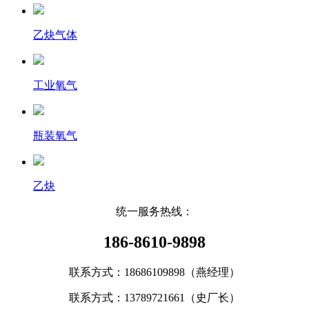
乙炔气体
工业氧气
瓶装氧气
乙炔
统一服务热线：
186-8610-9898
联系方式：18686109898（燕经理）
联系方式：
13789721661（史厂长）