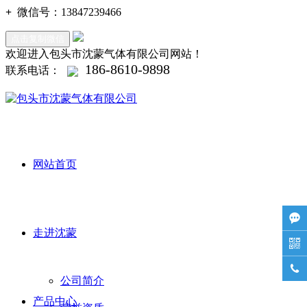
+
微信号：
13847239466
点击复制微信
欢迎进入包头市沈蒙气体有限公司网站！
186-8610-9898
联系电话：
网站首页

走进沈蒙


公司简介
产品中心