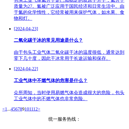
包头工业气体氮分子是已知稳定的双原子分子，氮分子
质量为27。氮被广泛应用于国民经济和日常生活中。由
于氮的化学惰性，它经常被用来保护气体，如水果、食
物和灯。
[2024-04-23]
二氧化碳干冰的常见用途是什么？
由于包头工业气体二氧化碳干冰的温度很低，通常达到
零下几十度，因此干冰常用于长途运输和保存。
[2024-04-22]
工业气体中不燃气体的危害是什么？
众所周知，当时使用易燃气体会造成很大的危险，包头
工业气体中的不燃气体也非常危险。
<
1
...
4
5
6
7
8
9
10
11
12
>
统一服务热线：